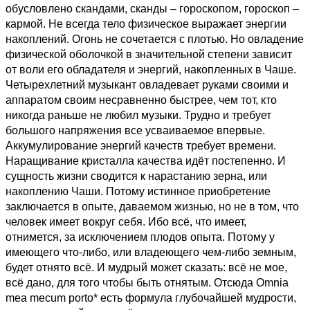
обусловлено скандами, сканды – гороскопом, гороскоп –
кармой. Не всегда тело физическое выражает энергии
накоплений. Огонь не сочетается с плотью. Но овладение
физической оболочкой в значительной степени зависит
от воли его обладателя и энергий, накопленных в Чаше.
Четырехлетний музыкант овладевает руками своими и
аппаратом своим несравненно быстрее, чем тот, кто
никогда раньше не любил музыки. Трудно и требует
большого напряжения все усваиваемое впервые.
Аккумулирование энергий качеств требует времени.
Наращивание кристалла качества идёт постепенно. И
сущность жизни сводится к нарастанию зерна, или
накоплению Чаши. Потому истинное приобретение
заключается в опыте, даваемом жизнью, но не в том, что
человек имеет вокруг себя. Ибо всё, что имеет,
отнимется, за исключением плодов опыта. Потому у
имеющего что-либо, или владеющего чем-либо земным,
будет отнято всё. И мудрый может сказать: всё не мое,
всё дано, для того чтобы быть отнятым. Отсюда Omnia
mea mecum porto* есть формула глубочайшей мудрости,