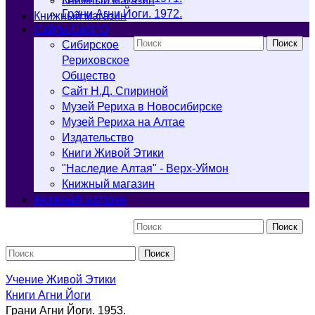
Книжный магазин
Грани Агни Йоги. 1972.
Книжный магазин
Cайты СибРО
Поиск
Сибирское
Рериховское
Общество
Сайт Н.Д. Спириной
Музей Рериха в Новосибирске
Музей Рериха на Алтае
Издательство
Книги Живой Этики
"Наследие Алтая" - Верх-Уймон
Книжный магазин
Книжный магазин
Поиск
Поиск
Учение Живой Этики
Книги Агни Йоги
Грани Агни Йоги. 1953.