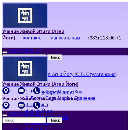
Учение Живой Этики (Агни
Йоги)
контакты
написать нам
(383) 218-06-71
(383) 218-06-71
Поиск
Живая Этика
Введение в Агни Йогу (С.В. Стульгинскис)
Учение Живой Этики (Агни Йоги)
1. Листы Сада Мории. Зов
(383) 218-06-71
2. Листы Сада Мории. Озарение
Учение Живой Этики (Агни Йоги)
3. Община
4. Агни Йога
(383) 218-06-71
5. Беспредельность
Поиск
6. Иерархия