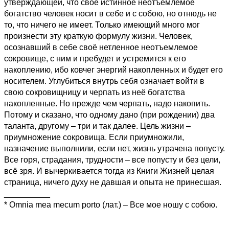
утверждающей, что своё истинное неотъемлемое
богатство человек носит в себе и с собою, но отнюдь не
то, что ничего не имеет. Только имеющий много мог
произнести эту краткую формулу жизни. Человек,
осознавший в себе своё нетленное неотъемлемое
сокровище, с ним и пребудет и устремится к его
накоплению, ибо ковчег энергий накопленных и будет его
носителем. Углубиться внутрь себя означает войти в
свою сокровищницу и черпать из неё богатства
накопленные. Но прежде чем черпать, надо накопить.
Потому и сказано, что одному дано (при рождении) два
таланта, другому – три и так далее. Цель жизни –
приумножение сокровища. Если приумножили,
назначение выполнили, если нет, жизнь утрачена попусту.
Все горя, страдания, трудности – все попусту и без цели,
всё зря. И вычеркивается тогда из Книги Жизней целая
страница, ничего духу не давшая и опыта не принесшая.
__________
* Omnia mea mecum porto (лат.) – Все мое ношу с собою.