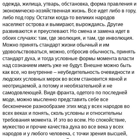
одежда, жилища, утварь, обстановка, форма правления и
экономическо-хозяйственная жизнь. Все идет либо в гору,
либо под гору. Остатки когда-то великих народов
населяют острова и вымирают, вырождаясь. Другие
развиваются и преуспевают. Но смена и замена идет в
обоих случаях: там, где эволюция, и там, где инволюция.
Можно принять стандарт жизни обычный и им
удовольствоваться, можно, отбросив обычность, принять
стандарт духа, и тогда условные формы момента власти
над сознанием иметь уже не будут. Внешне можно быть
как все, но внутренне – неубедительность очевидности и
людских условных мерок во всем становится явной и
неотрицаемой, а потому и необязательной и не
самодовлеющей. Видя франта, одетого по последней
моде, можно мысленно представить себе все
бесконечное разнообразие этих мод у всех народов во
всех веках и понять, сколь условны и относительны
требования момента. И это во всем. Но спокойствие,
мужество и прочие качества духа во все века у всех
народов и у любого человека, с точки зрения высшей,