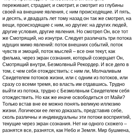
переживает, страдает, и смотрит, и смотрит из глубины
своей на внешние явления, с ним происходящие. И пять,
и десять, и двадцать лет тому назад он так же смотрел, на
вещи, происходящие с ним, но другие: на других людей,
другие условия, другие явления. Но смотрел Он, все тот
же Смотрящий, но изнутри. Следует различать три потока
идущих мимо явлений: поток внешних событий, поток
чувств и эмоций, поток мыслей – все они текут, как
фильма, через экран сознания, который созерцает Он,
Смотрящий внутри, Безмолвный Рекордер. И все дело в
том, с чем себя отождествить: с ним ли, Молчаливым
Свидетелем потоков жизни, или с одним из потоков, или
сразу со всеми тремя, во власть им отдавшись. Трудно
выйти из потока, трудно с Безмолвным Свидетелем себя
отождествить. Но как же иначе освободиться от Майи?
Только встав вне ее можно понять великую иллюзию
жизни. Логически ее легко доказать, представив себе,
сколь различны и индивидуальны эти потоки восприятий,
текущие через экран сознания. Нет ни одного схожего –
разнятся все, разнятся, как Небо и Земля. Мир бушмена,