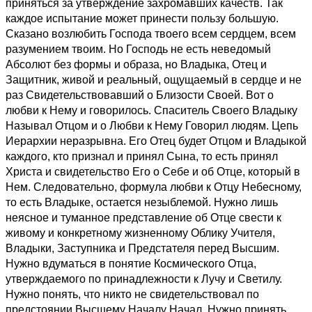
приняться за утверждение захромавших качеств. Так
каждое испытание может принести пользу большую.
Сказано возлюбить Господа твоего всем сердцем, всем
разумением твоим. Но Господь не есть неведомый
Абсолют без формы и образа, но Владыка, Отец и
Защитник, живой и реальный, ощущаемый в сердце и не
раз Свидетельствовавший о Близости Своей. Вот о
любви к Нему и говорилось. Спаситель Своего Владыку
Называл Отцом и о Любви к Нему Говорил людям. Цепь
Иерархии неразрывна. Его Отец будет Отцом и Владыкой
каждого, кто признал и принял Сына, то есть принял
Христа и свидетельство Его о Себе и об Отце, который в
Нем. Следовательно, формула любви к Отцу Небесному,
то есть Владыке, остается незыблемой. Нужно лишь
неясное и туманное представление об Отце свести к
живому и конкретному жизненному Облику Учителя,
Владыки, Заступника и Предстателя перед Высшим.
Нужно вдуматься в понятие Космического Отца,
утверждаемого по принадлежности к Лучу и Светилу.
Нужно понять, что никто не свидетельствовал по
предстоянии Высшему Началу Начал. Нужно принять,