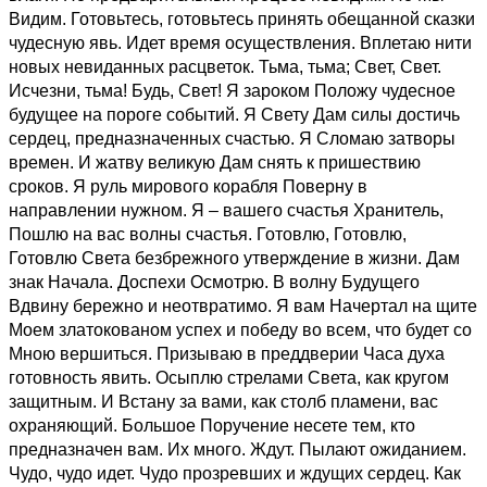
Видим. Готовьтесь, готовьтесь принять обещанной сказки
чудесную явь. Идет время осуществления. Вплетаю нити
новых невиданных расцветок. Тьма, тьма; Свет, Свет.
Исчезни, тьма! Будь, Свет! Я зароком Положу чудесное
будущее на пороге событий. Я Свету Дам силы достичь
сердец, предназначенных счастью. Я Сломаю затворы
времен. И жатву великую Дам снять к пришествию
сроков. Я руль мирового корабля Поверну в
направлении нужном. Я – вашего счастья Хранитель,
Пошлю на вас волны счастья. Готовлю, Готовлю,
Готовлю Света безбрежного утверждение в жизни. Дам
знак Начала. Доспехи Осмотрю. В волну Будущего
Вдвину бережно и неотвратимо. Я вам Начертал на щите
Моем златокованом успех и победу во всем, что будет со
Мною вершиться. Призываю в преддверии Часа духа
готовность явить. Осыплю стрелами Света, как кругом
защитным. И Встану за вами, как столб пламени, вас
охраняющий. Большое Поручение несете тем, кто
предназначен вам. Их много. Ждут. Пылают ожиданием.
Чудо, чудо идет. Чудо прозревших и ждущих сердец. Как