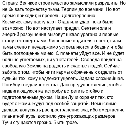
Страну. Великое строительство замыслили разрушить. Но
не бывать торжеству тьмы. Терпим до времени. Но вот
время приходит, и пределы Долготерпению
Космическому наступают. Отдаляли удар, пока было
возможно. Но вот наступает предел. Сеятели зла и
энергий разрушения вызовут шквал урагана и первые
станут его жертвами. Лишенные водителя своего, силы
тьмы слепо и неудержимо устремляются в бездну, чтобы
быть поглощенными ею. С планеты уйдут все. И не будет
больше угнетаемых, ни угнетателей. Свобода придет на
свободную Землю на радость и счастье людей. Сейчас
забота о том, чтобы нити кармы обреченных отделить от
судьбы тех, кому надлежит уцелеть. Задача сложнейшая.
Погибнут ведь множества. Даю предупреждение, чтобы
надвигающуюся катастрофу встретить стойко и
подготовленным духом. Наши Лучи охранят тех, кто
будет с Нами. Будут под особой защитой. Немыслимо
дальше допускать распространение зла, ибо омертвение
планетной ауры достигло уже угрожающих размеров.
Тучи сгущаются грозно. Быть грозе.