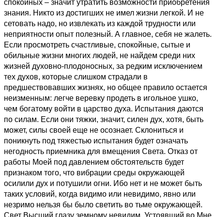
спокойных – значит утратить возможности приобретения
знания. Никто из достигших не имел жизни легкой. И не
сетовать надо, но извлекать из каждой трудности или
неприятности опыт полезный. А главное, себя не жалеть.
Если просмотреть счастливые, спокойные, сытые и
обильные жизни многих людей, не найдем среди них
жизней духовно-плодоносных, за редким исключением
тех духов, которые слишком страдали в
предшествовавших жизнях, но общее правило остается
неизменным: легче веревку продеть в игольное ушко,
чем богатому войти в царство духа. Испытания даются
по силам. Если они тяжки, значит, силен дух, хотя, быть
может, силы своей еще не осознает. Склониться и
поникнуть под тяжестью испытания будет означать
негодность приемника для вмещения Света. Отказ от
работы Моей под давлением обстоятельств будет
признаком того, что вибрации среды окружающей
осилили дух и потушили огни. Ибо нет и не может быть
таких условий, когда видимо или невидимо, явно или
незримо нельзя бы было светить во тьме окружающей.
Свет Высший глазу земному невидим. Устоявший во Мне