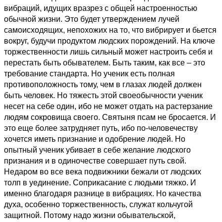
вибраций, идущих вразрез с общей настроенностью
обычной жизни. Это будет утверждением лучей
самоисходящих, непохожих на то, что вибрирует и бьется
вокруг, будучи продуктом людских порождений. На ключе
торжественности лишь сильный может настроить себя и
перестать быть обывателем. Быть таким, как все – это
требование стандарта. Но ученик есть полная
противоположность тому, чем в глазах людей должен
быть человек. Но тяжесть этой своеобычности ученик
несет на себе один, ибо не может отдать на растерзание
людям сокровища своего. Святыня псам не бросается. И
это еще более затрудняет путь, ибо по-человечеству
хочется иметь признание и одобрение людей. Но
опытный ученик убивает в себе желание людского
признания и в одиночестве совершает путь свой.
Недаром во все века подвижники бежали от людских
толп в уединение. Соприкасание с людьми тяжко. И
именно благодаря разнице в вибрациях. Но качества
духа, особенно торжественность, служат кольчугой
защитной. Потому надо жизни обывательской,