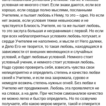
условная не многого стоит. Если знаки даются, если все
хорошо, если сердце полно мыслями, посланными
Учителем, и пылает любовь к Нему, то это – одно. Но если
нет знаков, если условия тяжки невыносимо и не
чувствуется Близость Учителя, но та же пылает любовь,
то это заслуга большая и несравнимая с первой. Но если
при всех неблагоприятных условиях любовь потухает, и
сердце Учителем не наполнено, и мысли от Него далеки,
и Дело Его не творится, то такая любовь, находящаяся в
зависимости от внешних меняющихся и случайных
условий, и будет любовью условной. Немного стоит
условный ученик, и немного стоит условная любовь.
Надо сурово проверить себя, взвесить чувства свои
нелицеприятно и определить степень и качество любви
своей к Учителю, и если она захромала, сурово и
немедля возжечь степень нужных огней. Без любви к
Учителю нет продвижения. Любовь эта проявляется не
на словах, а на деле. При честном самоанализе качество
ее можно легко и быстро определить. Но по созвучию
получаете, ибо какою мерою мерите, такой и отмерится