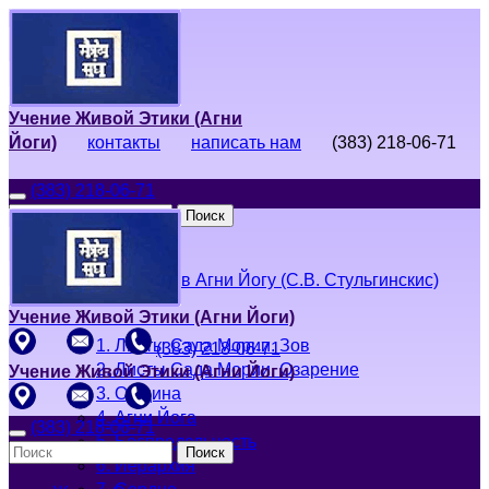
Учение Живой Этики (Агни
Йоги)
контакты
написать нам
(383) 218-06-71
(383) 218-06-71
Поиск
Живая Этика
Введение в Агни Йогу (С.В. Стульгинскис)
Учение Живой Этики (Агни Йоги)
1. Листы Сада Мории. Зов
(383) 218-06-71
2. Листы Сада Мории. Озарение
Учение Живой Этики (Агни Йоги)
3. Община
4. Агни Йога
(383) 218-06-71
5. Беспредельность
Поиск
6. Иерархия