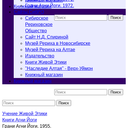
Книжный магазин
Грани Агни Йоги. 1972.
Книжный магазин
Cайты СибРО
Поиск
Сибирское
Рериховское
Общество
Сайт Н.Д. Спириной
Музей Рериха в Новосибирске
Музей Рериха на Алтае
Издательство
Книги Живой Этики
"Наследие Алтая" - Верх-Уймон
Книжный магазин
Книжный магазин
Поиск
Поиск
Учение Живой Этики
Книги Агни Йоги
Грани Агни Йоги. 1955.