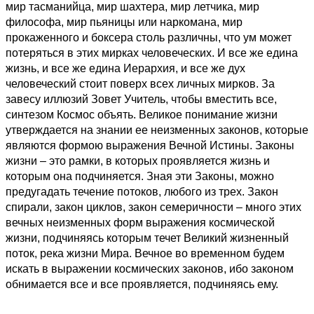
мир тасманийца, мир шахтера, мир летчика, мир
философа, мир пьяницы или наркомана, мир
прокаженного и боксера столь различны, что ум может
потеряться в этих мирках человеческих. И все же едина
жизнь, и все же едина Иерархия, и все же дух
человеческий стоит поверх всех личных мирков. За
завесу иллюзий Зовет Учитель, чтобы вместить все,
синтезом Космос объять. Великое понимание жизни
утверждается на знании ее неизменных законов, которые
являются формою выражения Вечной Истины. Законы
жизни – это рамки, в которых проявляется жизнь и
которым она подчиняется. Зная эти Законы, можно
предугадать течение потоков, любого из трех. Закон
спирали, закон циклов, закон семеричности – много этих
вечных неизменных форм выражения космической
жизни, подчиняясь которым течет Великий жизненный
поток, река жизни Мира. Вечное во временном будем
искать в выражении космических законов, ибо законом
обнимается все и все проявляется, подчиняясь ему.