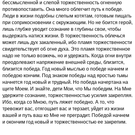
бессмысленной и слепой торжественность огненную
противопоставить. Она много облегчит путь к победе.
Люди в жизни подобны слепым котятам, готовым пищать
при соприкосновении с окружающим. Но не боится герой,
лишь глубже уводит сознание в глубины свои, чтобы
выдержать натиск жизни. В торжественность облечься
может лишь дух закаленный, ибо пламя торжественности
свидетельствует об огне духа. Это пламя торжественное
надо не только возжечь, но и удержать. Когда огни внутри
преодолевают напряжение внешней среды, близится,
близится победа. Год новый мыслью о победе начнем и
победою кончим. Под знаком победы над яростью тьмы
начнется год новый и трудный. Но победа начертана на
щите Моем. И знайте, дети Мои, что Мы победим. На Мне
удержите сознание, торжественностью усилия закрепляя.
Ибо, когда со Мною, путь ляжет победно. А то, что
тревожит вас, отягощает вас и терзает, уйдет из жизни
вашей и путь ваш ко Мне не преградит. Победой начнем
и окончим год новый и торжественностью ее закрепим.