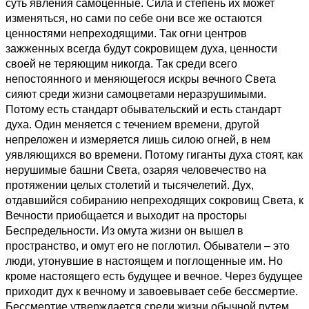
суть явления самоценные. Сила и степень их может
изменяться, но сами по себе они все же остаются
ценностями непреходящими. Так огни центров
зажженных всегда будут сокровищем духа, ценности
своей не теряющим никогда. Так среди всего
непостоянного и меняющегося искры вечного Света
сияют среди жизни самоцветами неразрушимыми.
Потому есть стандарт обывательский и есть стандарт
духа. Один меняется с течением времени, другой
непреложен и измеряется лишь силою огней, в нем
уявляющихся во времени. Потому гиганты духа стоят, как
нерушимые башни Света, озаряя человечество на
протяжении целых столетий и тысячелетий. Дух,
отдавшийся собиранию непреходящих сокровищ Света, к
Вечности приобщается и выходит на просторы
Беспредельности. Из омута жизни он вышел в
пространство, и омут его не поглотил. Обыватели – это
люди, утонувшие в настоящем и поглощенные им. Но
кроме настоящего есть будущее и вечное. Через будущее
приходит дух к вечному и завоевывает себе бессмертие.
Бессмертие утверждается среди жизни обычной путем