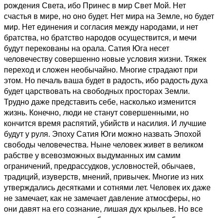
рождения Света, ибо Принес в мир Свет Мой. Нет
счастья в мире, но оно будет. Нет мира на Земле, но будет
мир. Нет единения и согласия между народами, и нет
братства, но братство народов осуществится, и мечи
будут перекованы на орала. Сатия Юга несет
человечеству совершенно новые условия жизни. Тяжек
переход и сложен необычайно. Многие страдают при
этом. Но печаль ваша будет в радость, ибо радость духа
будет царствовать на свободных просторах Земли.
Трудно даже представить себе, насколько изменится
жизнь. Конечно, люди не станут совершенными, но
кончится время распятий, убийств и насилия. И лучшие
будут у руля. Эпоху Сатия Юги можно назвать Эпохой
свободы человечества. Ныне человек живет в великом
рабстве у всевозможных выдуманных им самим
ограничений, предрассудков, условностей, обычаев,
традиций, изуверств, мнений, привычек. Многие из них
утверждались десятками и сотнями лет. Человек их даже
не замечает, как не замечает давление атмосферы, но
они давят на его сознание, лишая дух крыльев. Но все