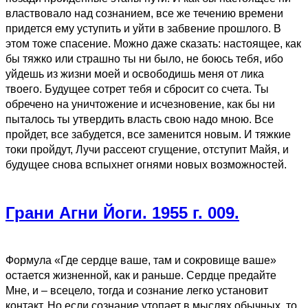
властвовало над сознанием, все же течению времени
придется ему уступить и уйти в забвение прошлого. В
этом тоже спасение. Можно даже сказать: настоящее, как
бы тяжко или страшно ты ни было, не боюсь тебя, ибо
уйдешь из жизни моей и освободишь меня от лика
твоего. Будущее сотрет тебя и сбросит со счета. Ты
обречено на уничтожение и исчезновение, как бы ни
пыталось ты утвердить власть свою надо мною. Все
пройдет, все забудется, все заменится новым. И тяжкие
токи пройдут, Лучи рассеют сгущение, отступит Майя, и
будущее снова вспыхнет огнями новых возможностей.
Грани Агни Йоги. 1955 г. 009.
Формула «Где сердце ваше, там и сокровище ваше»
остается жизненной, как и раньше. Сердце предайте
Мне, и – всецело, тогда и сознание легко установит
контакт. Но если сознание утопает в мыслях обычных, то