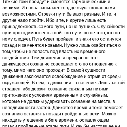
Тяжкие токи пройдут и сменятся гармоническими и
легкими. И снова запылает сердце очувствованными
возможностями. Отрезки пути бывают разные. И те, и
другие надо пройти. Ибо и те, и другие лишь есть
принадлежность самого пути, но не путника. Случайности
пути проходимого есть свойство пути, но не того, кто по
нему следует. Путь будет пройден, и знаки его останутся
позади и заменятся новыми. Нужно лишь озаботиться о
том, чтобы не попасть под власть их временного
воздействия. Тем движение и прекрасно, что
движущееся сознание совершает его по отношению к
тому, мимо чего оно проходит. В самой сущности
движения заключается освобождение и отрыв от среды
окружающей. В нем, в движении – спасение. Лишь застой
страшен, ибо держит сознание связанным нитями
притяжения к условиям временным и случайным,
которые не должны удерживать сознание на месте, в
неподвижности застоя. Движется время и тоже помогает
сознанию оставлять позади пройденные вехи. Можно
находить утешение в беге времени, оставляющем
позади пройденные этапы пути. И как бы настоящее ни