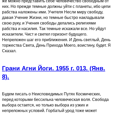
же можно представить себе человечество свободным от
них. Но прежде темные должны уйти с планеты, ибо цепи
рабства наложены ими. Учителя Несли миру свободу,
давая Учение Жизни, но темные быстро накладывали
свою руку, и Учения свободы делались религиями
рабства и насилия. Так темные искажали все. Но уйдут
исказители. Чист и светел горизонт будущего.
Непреложен шаг его приближения. И День светлый, День
торжества Света, День Прихода Моего, воистину, будет. Я
Сказал.
Грани Агни Йоги. 1955 г. 013. (Янв.
8).
Будем писать о Неисповедимых Путях Космических,
перед которыми бессильна человеческая воля. Свобода
выбора остается, но только выбора из узких и
непреложных условий. Горбатый урод тоже может