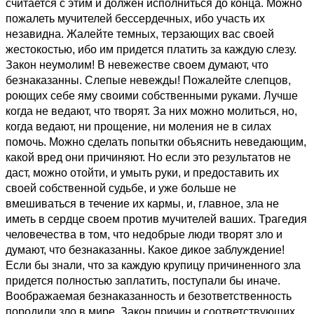
считается с этим и должен исполниться до конца. Можно
пожалеть мучителей бессердечных, ибо участь их
незавидна. Жалейте темных, терзающих вас своей
жестокостью, ибо им придется платить за каждую слезу.
Закон неумолим! В невежестве своем думают, что
безнаказанны. Слепые невежды! Пожалейте слепцов,
роющих себе яму своими собственными руками. Лучше
когда не ведают, что творят. За них можно молиться, но,
когда ведают, ни прощение, ни моления не в силах
помочь. Можно сделать попытки объяснить неведающим,
какой вред они причиняют. Но если это результатов не
даст, можно отойти, и умыть руки, и предоставить их
своей собственной судьбе, и уже больше не
вмешиваться в течение их кармы, и, главное, зла не
иметь в сердце своем против мучителей ваших. Трагедия
человечества в том, что недобрые люди творят зло и
думают, что безнаказанны. Какое дикое заблуждение!
Если бы знали, что за каждую крупицу причиненного зла
придется полностью заплатить, поступали бы иначе.
Воображаемая безнаказанность и безответственность
породили зло в мире. Закон причин и соответствующих