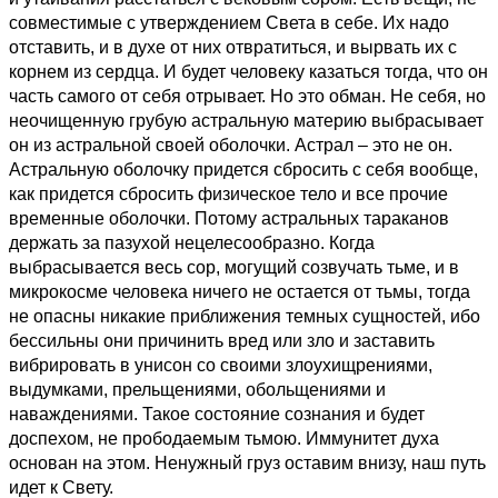
совместимые с утверждением Света в себе. Их надо
отставить, и в духе от них отвратиться, и вырвать их с
корнем из сердца. И будет человеку казаться тогда, что он
часть самого от себя отрывает. Но это обман. Не себя, но
неочищенную грубую астральную материю выбрасывает
он из астральной своей оболочки. Астрал – это не он.
Астральную оболочку придется сбросить с себя вообще,
как придется сбросить физическое тело и все прочие
временные оболочки. Потому астральных тараканов
держать за пазухой нецелесообразно. Когда
выбрасывается весь сор, могущий созвучать тьме, и в
микрокосме человека ничего не остается от тьмы, тогда
не опасны никакие приближения темных сущностей, ибо
бессильны они причинить вред или зло и заставить
вибрировать в унисон со своими злоухищрениями,
выдумками, прельщениями, обольщениями и
наваждениями. Такое состояние сознания и будет
доспехом, не прободаемым тьмою. Иммунитет духа
основан на этом. Ненужный груз оставим внизу, наш путь
идет к Свету.