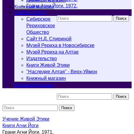
Книжный магазин
Грани Агни Йоги. 1972.
Книжный магазин
Cайты СибРО
Поиск
Сибирское
Рериховское
Общество
Сайт Н.Д. Спириной
Музей Рериха в Новосибирске
Музей Рериха на Алтае
Издательство
Книги Живой Этики
"Наследие Алтая" - Верх-Уймон
Книжный магазин
Книжный магазин
Поиск
Поиск
Учение Живой Этики
Книги Агни Йоги
Грани Агни Йоги. 1971.