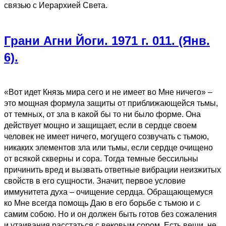
связью с Иерархией Света.
Грани Агни Йоги. 1971 г. 011. (Янв.
6).
«Вот идет Князь мира сего и не имеет во Мне ничего» –
это мощная формула защиты от приближающейся тьмы,
от темных, от зла в какой бы то ни было форме. Она
действует мощно и защищает, если в сердце своем
человек не имеет ничего, могущего созвучать с тьмою,
никаких элементов зла или тьмы, если сердце очищено
от всякой скверны и сора. Тогда темные бессильны
причинить вред и вызвать ответные вибрации неизжитых
свойств в его сущности. Значит, первое условие
иммунитета духа – очищение сердца. Обращающемуся
ко Мне всегда помощь Даю в его борьбе с тьмою и с
самим собою. Но и он должен быть готов без сожаления
и утаивания расстаться с вековым сором. Есть вещи, не