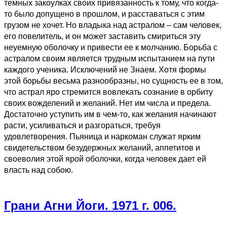
темных закоулках своих привязанность к тому, что когда-
то было допущено в прошлом, и расставаться с этим
грузом не хочет. Но владыка над астралом – сам человек,
его повелитель, и он может заставить смириться эту
неуемную оболочку и привести ее к молчанию. Борьба с
астралом своим является трудным испытанием на пути
каждого ученика. Исключений не Знаем. Хотя формы
этой борьбы весьма разнообразны, но сущность ее в том,
что астрал яро стремится вовлекать сознание в орбиту
своих вожделений и желаний. Нет им числа и предела.
Достаточно уступить им в чем-то, как желания начинают
расти, усиливаться и разгораться, требуя
удовлетворения. Пьяница и наркоман служат ярким
свидетельством безудержных желаний, аппетитов и
своеволия этой ярой оболочки, когда человек дает ей
власть над собою.
Грани Агни Йоги. 1971 г. 006.