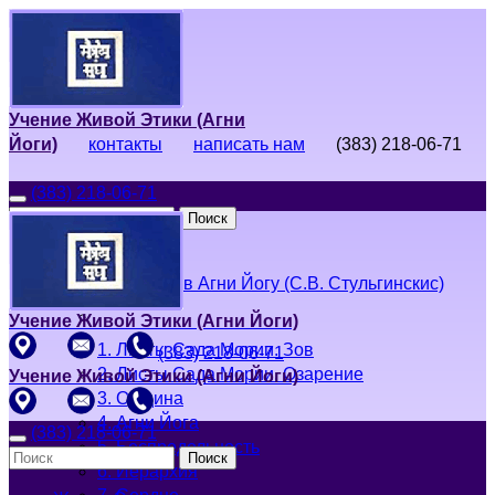
Учение Живой Этики (Агни
Йоги)
контакты
написать нам
(383) 218-06-71
(383) 218-06-71
Поиск
Живая Этика
Введение в Агни Йогу (С.В. Стульгинскис)
Учение Живой Этики (Агни Йоги)
1. Листы Сада Мории. Зов
(383) 218-06-71
2. Листы Сада Мории. Озарение
Учение Живой Этики (Агни Йоги)
3. Община
4. Агни Йога
(383) 218-06-71
5. Беспредельность
Поиск
6. Иерархия