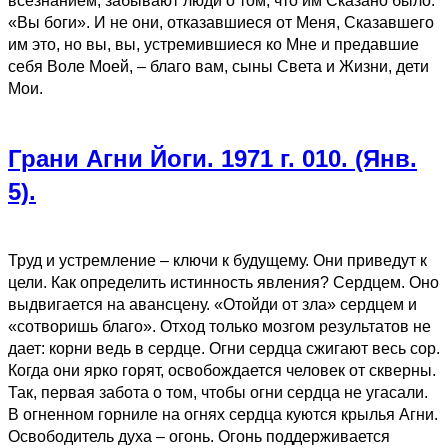
всезнанием, забывают люди о том, что им Сказано было:
«Вы боги». И не они, отказавшиеся от Меня, Сказавшего
им это, но вы, вы, устремившиеся ко Мне и предавшие
себя Воле Моей, – благо вам, сыны Света и Жизни, дети
Мои.
Грани Агни Йоги. 1971 г. 010. (Янв.
5).
Труд и устремление – ключи к будущему. Они приведут к
цели. Как определить истинность явления? Сердцем. Оно
выдвигается на авансцену. «Отойди от зла» сердцем и
«сотворишь благо». Отход только мозгом результатов не
дает: корни ведь в сердце. Огни сердца сжигают весь сор.
Когда они ярко горят, освобождается человек от скверны.
Так, первая забота о том, чтобы огни сердца не угасали.
В огненном горниле на огнях сердца куются крылья Агни.
Освободитель духа – огонь. Огонь поддерживается