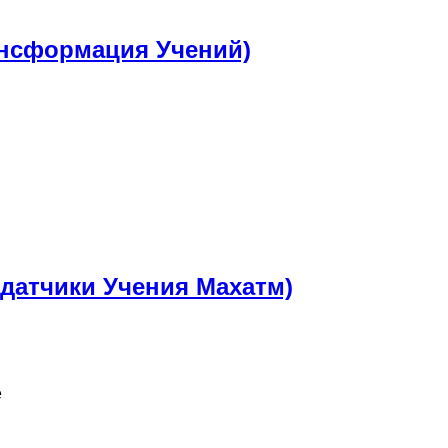
ансформация Учений)
датчики Учения Махатм)
е