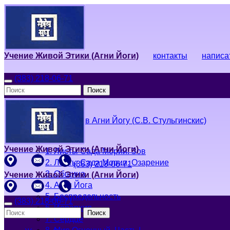
Учение Живой Этики (Агни Йоги)
контакты
написа
(383) 218-06-71
Поиск
Живая Этика
Введение в Агни Йогу (С.В. Стульгинскис)
Учение Живой Этики (Агни Йоги)
1. Листы Сада Мории. Зов
2. Листы Сада Мории. Озарение
(383) 218-06-71
3. Община
Учение Живой Этики (Агни Йоги)
4. Агни Йога
5. Беспредельность
(383) 218-06-71
6. Иерархия
Поиск
7. Сердце