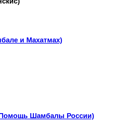
нскис)
мбале и Махатмах)
 (Помощь Шамбалы России)