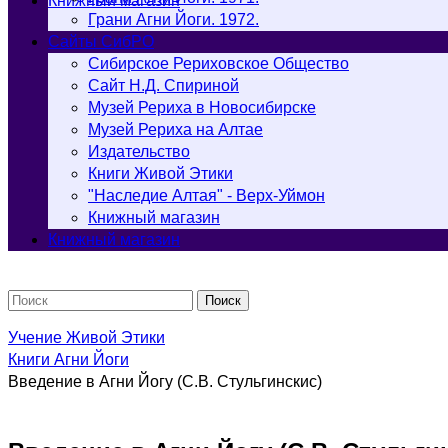
Книжный магазин
Грани Агни Йоги. 1972.
Cайты СибРО
Сибирское Рериховское Общество
Сайт Н.Д. Спириной
Музей Рериха в Новосибирске
Музей Рериха на Алтае
Издательство
Книги Живой Этики
"Наследие Алтая" - Верх-Уймон
Книжный магазин
Книжный магазин
Поиск
Учение Живой Этики
Книги Агни Йоги
Введение в Агни Йогу (С.В. Стульгинскис)