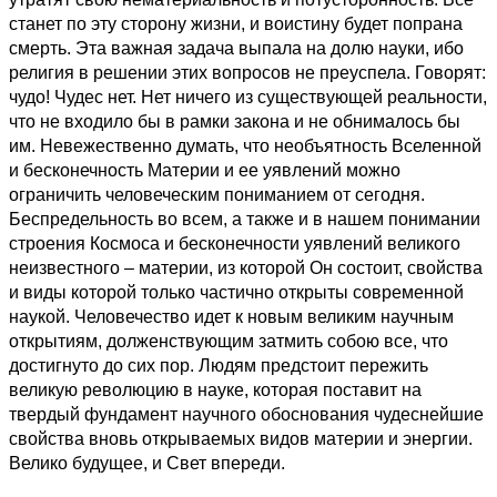
станет по эту сторону жизни, и воистину будет попрана
смерть. Эта важная задача выпала на долю науки, ибо
религия в решении этих вопросов не преуспела. Говорят:
чудо! Чудес нет. Нет ничего из существующей реальности,
что не входило бы в рамки закона и не обнималось бы
им. Невежественно думать, что необъятность Вселенной
и бесконечность Материи и ее уявлений можно
ограничить человеческим пониманием от сегодня.
Беспредельность во всем, а также и в нашем понимании
строения Космоса и бесконечности уявлений великого
неизвестного – материи, из которой Он состоит, свойства
и виды которой только частично открыты современной
наукой. Человечество идет к новым великим научным
открытиям, долженствующим затмить собою все, что
достигнуто до сих пор. Людям предстоит пережить
великую революцию в науке, которая поставит на
твердый фундамент научного обоснования чудеснейшие
свойства вновь открываемых видов материи и энергии.
Велико будущее, и Свет впереди.