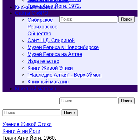
Книжный магазин
Грани Агни Йоги. 1972.
Книжный магазин
Cайты СибРО
Поиск
Сибирское
Рериховское
Общество
Сайт Н.Д. Спириной
Музей Рериха в Новосибирске
Музей Рериха на Алтае
Издательство
Книги Живой Этики
"Наследие Алтая" - Верх-Уймон
Книжный магазин
Книжный магазин
Поиск
Поиск
Учение Живой Этики
Книги Агни Йоги
Грани Агни Йоги. 1960.