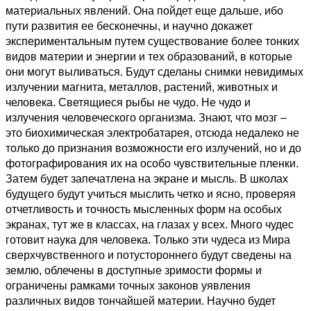
материальных явлений. Она пойдет еще дальше, ибо
пути развития ее бесконечны, и научно докажет
экспериментальным путем существование более тонких
видов материи и энергии и тех образований, в которые
они могут выливаться. Будут сделаны снимки невидимых
излучении магнита, металлов, растений, животных и
человека. Светящиеся рыбы не чудо. Не чудо и
излучения человеческого организма. Знают, что мозг –
это биохимическая электробатарея, отсюда недалеко не
только до признания возможности его излучений, но и до
фотографирования их на особо чувствительные пленки.
Затем будет запечатлена на экране и мысль. В школах
будущего будут учиться мыслить четко и ясно, проверяя
отчетливость и точность мысленных форм на особых
экранах, тут же в классах, на глазах у всех. Много чудес
готовит наука для человека. Только эти чудеса из Мира
сверхчувственного и потустороннего будут сведены на
землю, облечены в доступные зримости формы и
ограничены рамками точных законов уявления
различных видов тончайшей материи. Научно будет