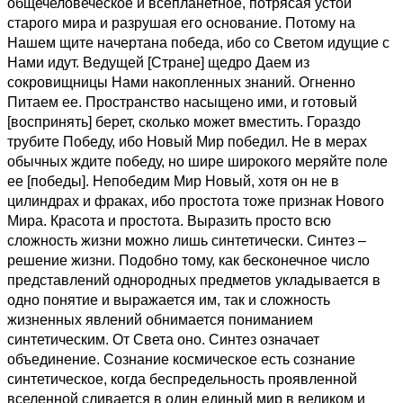
общечеловеческое и всепланетное, потрясая устои
старого мира и разрушая его основание. Потому на
Нашем щите начертана победа, ибо со Светом идущие с
Нами идут. Ведущей [Стране] щедро Даем из
сокровищницы Нами накопленных знаний. Огненно
Питаем ее. Пространство насыщено ими, и готовый
[воспринять] берет, сколько может вместить. Гораздо
трубите Победу, ибо Новый Мир победил. Не в мерах
обычных ждите победу, но шире широкого меряйте поле
ее [победы]. Непобедим Мир Новый, хотя он не в
цилиндрах и фраках, ибо простота тоже признак Нового
Мира. Красота и простота. Выразить просто всю
сложность жизни можно лишь синтетически. Синтез –
решение жизни. Подобно тому, как бесконечное число
представлений однородных предметов укладывается в
одно понятие и выражается им, так и сложность
жизненных явлений обнимается пониманием
синтетическим. От Света оно. Синтез означает
объединение. Сознание космическое есть сознание
синтетическое, когда беспредельность проявленной
вселенной сливается в один единый мир в великом и