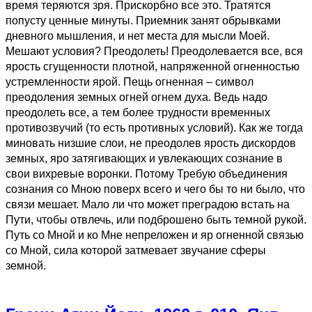
время теряются зря. Прискорбно все это. Тратятся
попусту ценные минуты. Приемник занят обрывками
дневного мышления, и нет места для мысли Моей.
Мешают условия? Преодолеть! Преодолевается все, вся
ярость сгущенности плотной, напряженной огненностью
устремленности ярой. Пещь огненная – символ
преодоления земных огней огнем духа. Ведь надо
преодолеть все, а тем более трудности временных
противозвучий (то есть противных условий). Как же тогда
миновать низшие слои, не преодолев ярость дискордов
земных, яро затягивающих и увлекающих сознание в
свои вихревые воронки. Потому Требую объединения
сознания со Мною поверх всего и чего бы то ни было, что
связи мешает. Мало ли что может преградою встать на
Пути, чтобы отвлечь, или подброшено быть темной рукой.
Путь со Мной и ко Мне непреложен и яр огненной связью
со Мной, сила которой затмевает звучание сферы
земной.