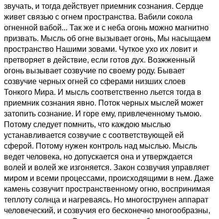
звучать, и тогда действует приемник сознания. Сердце
живет связью с огнем пространства. Вабили сокола
огненной вабой... Так же и с неба огонь можно магнитно
призвать. Мысль об огне вызывает огонь, Мы насыщаем
пространство Нашими зовами. Чуткое ухо их ловит и
претворяет в действие, если готов дух. Возжженный
огонь вызывает созвучие по своему роду. Бывает
созвучие черных огней со сферами низших слоев
Тонкого Мира. И мысль соответственно льется тогда в
приемник сознания явно. Поток черных мыслей может
затопить сознание. И горе ему, привлеченному тьмою.
Потому следует помнить, что каждою мыслью
устанавливается созвучие с соответствующей ей
сферой. Потому нужен контроль над мыслью. Мысль
ведет человека, но допускается она и утверждается
волей и волей же изгоняется. Закон созвучия управляет
миром и всеми процессами, происходящими в нем. Даже
камень созвучит пространственному огню, воспринимая
теплоту солнца и нагреваясь. Но многострунен аппарат
человеческий, и созвучия его бесконечно многообразны,