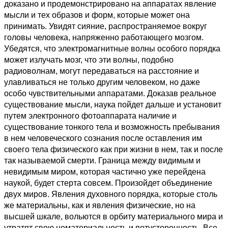
доказано и продемонстрировано на аппаратах явление
мысли и тех образов и форм, которые может она
принимать. Увидят сияние, распространяемое вокруг
головы человека, напряженно работающего мозгом.
Убедятся, что электромагнитные волны особого порядка
может излучать мозг, что эти волны, подобно
радиоволнам, могут передаваться на расстояние и
улавливаться не только другим человеком, но даже
особо чувствительными аппаратами. Доказав реальное
существование мысли, наука пойдет дальше и установит
путем электронного фотоаппарата наличие и
существование тонкого тела и возможность пребывания
в нем человеческого сознания после оставления им
своего тела физического как при жизни в нем, так и после
так называемой смерти. Граница между видимым и
невидимым миром, которая частично уже перейдена
наукой, будет стерта совсем. Произойдет объединение
двух миров. Явления духовного порядка, которые столь
же материальны, как и явления физические, но на
высшей шкале, вольются в орбиту материального мира и
утратят свою нематериальность и потусторонность. Все