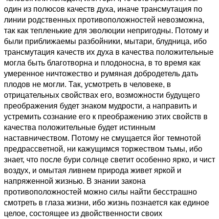
один из полюсов качеств духа, иначе трансмутация по
линии родственных противоположностей невозможна,
так как тепленькие для эволюции непригодны. Потому и
были приближаемы разбойники, мытари, блудница, ибо
трансмутация качеств их духа в качества положительные
могла быть благотворна и плодоносна, в то время как
умеренное ничтожество и румяная добродетель дать
плодов не могли. Так, усмотреть в человеке, в
отрицательных свойствах его, возможности будущего
преображения будет знаком мудрости, а направить и
устремить сознание его к преображению этих свойств в
качества положительные будет истинным
наставничеством. Потому не смущается йог темнотой
предрассветной, ни кажущимся торжеством тьмы, ибо
знает, что после бури солнце светит особенно ярко, и чист
воздух, и омытая ливнем природа живет яркой и
напряженной жизнью. В знании закона
противоположностей можно силы найти бесстрашно
смотреть в глаза жизни, ибо жизнь познается как единое
целое, состоящее из двойственности своих