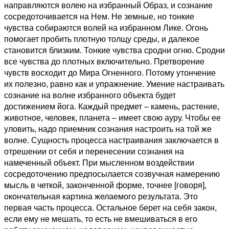
направляются волею на избранный Образ, и сознание
сосредоточивается на Нем. Не земные, но тонкие
чувства собираются волей на избранном Лике. Огонь
помогает пробить плотную толщу среды, и далекое
становится близким. Тонкие чувства сродни огню. Сродни
все чувства до плотных включительно. Претворение
чувств восходит до Мира Огненного. Потому утончение
их полезно, равно как и упражнение. Умение настраивать
сознание на волне избранного объекта будет
достижением йога. Каждый предмет – камень, растение,
животное, человек, планета – имеет свою ауру. Чтобы ее
уловить, надо приемник сознания настроить на той же
волне. Сущность процесса настраивания заключается в
отрешении от себя и перенесении сознания на
намеченный объект. При мысленном воздействии
сосредоточению предпосылается созвучная намерению
мысль в четкой, законченной форме, точнее [говоря],
окончательная картина желаемого результата. Это
первая часть процесса. Остальное берет на себя закон,
если ему не мешать, то есть не вмешиваться в его