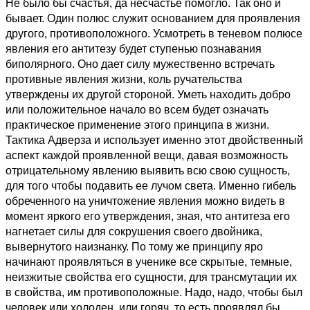
Не было бы счастья, да несчастье помогло. Так оно и
бывает. Один полюс служит основанием для проявления
другого, противоположного. Усмотреть в теневом полюсе
явления его антитезу будет ступенью познавания
биполярного. Оно дает силу мужественно встречать
противные явления жизни, коль ручательства
утверждены их другой стороной. Уметь находить добро
или положительное начало во всем будет означать
практическое применение этого принципа в жизни.
Тактика Адверза и использует именно этот двойственный
аспект каждой проявленной вещи, давая возможность
отрицательному явлению выявить всю свою сущность,
для того чтобы подавить ее лучом света. Именно гибель
обреченного на уничтожение явления можно видеть в
момент яркого его утверждения, зная, что антитеза его
нагнетает силы для сокрушения своего двойника,
вывернутого наизнанку. По тому же принципу яро
начинают проявляться в ученике все скрытые, темные,
неизжитые свойства его сущности, для трансмутации их
в свойства, им противоположные. Надо, надо, чтобы был
человек или холоден, или горяч, то есть проявлял бы