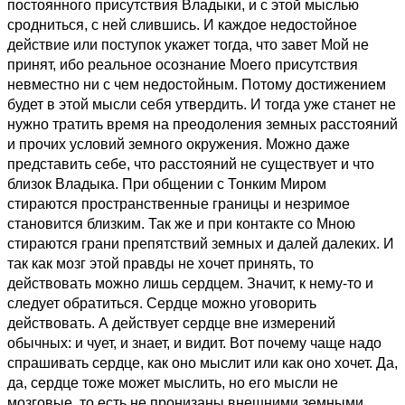
постоянного присутствия Владыки, и с этой мыслью
сродниться, с ней слившись. И каждое недостойное
действие или поступок укажет тогда, что завет Мой не
принят, ибо реальное осознание Моего присутствия
невместно ни с чем недостойным. Потому достижением
будет в этой мысли себя утвердить. И тогда уже станет не
нужно тратить время на преодоления земных расстояний
и прочих условий земного окружения. Можно даже
представить себе, что расстояний не существует и что
близок Владыка. При общении с Тонким Миром
стираются пространственные границы и незримое
становится близким. Так же и при контакте со Мною
стираются грани препятствий земных и далей далеких. И
так как мозг этой правды не хочет принять, то
действовать можно лишь сердцем. Значит, к нему-то и
следует обратиться. Сердце можно уговорить
действовать. А действует сердце вне измерений
обычных: и чует, и знает, и видит. Вот почему чаще надо
спрашивать сердце, как оно мыслит или как оно хочет. Да,
да, сердце тоже может мыслить, но его мысли не
мозговые, то есть не пронизаны внешними земными