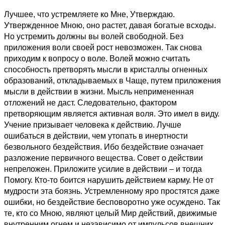
Лучшее, что устремляете ко Мне, Утверждаю.
Утвержденное Мною, оно растет, давая богатые всходы.
Но устремить должны вы волей свободной. Без
приложения воли своей рост невозможен. Так снова
приходим к вопросу о воле. Волей можно считать
способность претворять мысли в кристаллы огненных
образований, откладываемых в Чаще, путем приложения
мысли в действии в жизни. Мысль непримененная
отложений не даст. Следовательно, фактором
претворяющим является активная воля. Это имел в виду.
Учение призывает человека к действию. Лучше
ошибаться в действии, чем утопать в инертности
безвольного бездействия. Ибо бездействие означает
разложение первичного вещества. Совет о действии
непреложен. Приложите усилие в действии – и тогда
Помогу. Кто-то боится нарушить действием карму. Не от
мудрости эта боязнь. Устремленному яро простятся даже
ошибки, но бездействие бесповоротно уже осуждено. Так
те, кто со Мною, являют целый Мир действий, движимые
внутренним огнем и независимо от импульсов внешних.