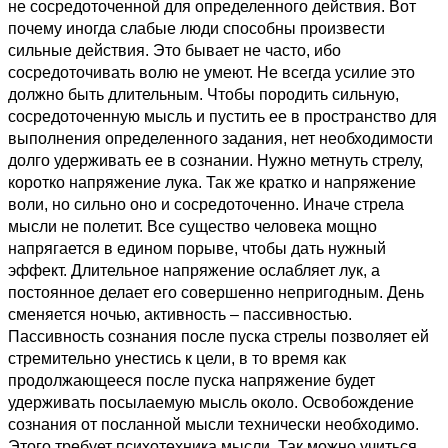
не сосредоточенной для определенного действия. Вот
почему иногда слабые люди способны произвести
сильные действия. Это бывает не часто, ибо
сосредоточивать волю не умеют. Не всегда усилие это
должно быть длительным. Чтобы породить сильную,
сосредоточенную мысль и пустить ее в пространство для
выполнения определенного задания, нет необходимости
долго удерживать ее в сознании. Нужно метнуть стрелу,
коротко напряжение лука. Так же кратко и напряжение
воли, но сильно оно и сосредоточенно. Иначе стрела
мысли не полетит. Все существо человека мощно
напрягается в едином порыве, чтобы дать нужный
эффект. Длительное напряжение ослабляет лук, а
постоянное делает его совершенно непригодным. День
сменяется ночью, активность – пассивностью.
Пассивность сознания после пуска стрелы позволяет ей
стремительно унестись к цели, в то время как
продолжающееся после пуска напряжение будет
удерживать посылаемую мысль около. Освобождение
сознания от посланной мысли технически необходимо.
Этого требует психотехника мысли. Так можно учиться