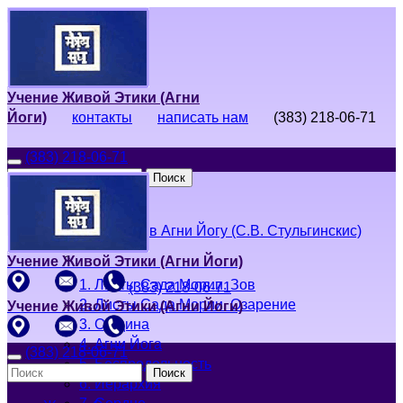
Учение Живой Этики (Агни
Йоги)
контакты
написать нам
(383) 218-06-71
(383) 218-06-71
Поиск
Живая Этика
Введение в Агни Йогу (С.В. Стульгинскис)
Учение Живой Этики (Агни Йоги)
1. Листы Сада Мории. Зов
(383) 218-06-71
2. Листы Сада Мории. Озарение
Учение Живой Этики (Агни Йоги)
3. Община
4. Агни Йога
(383) 218-06-71
5. Беспредельность
Поиск
6. Иерархия