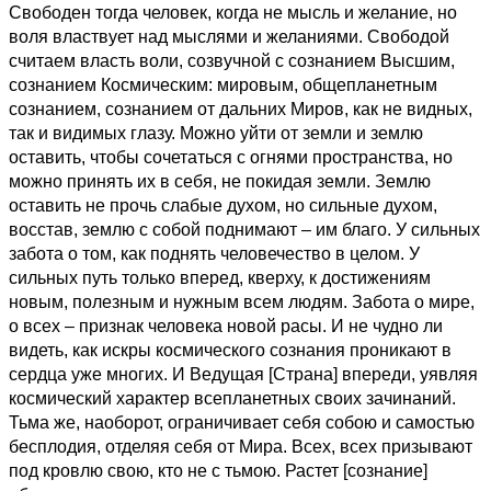
Свободен тогда человек, когда не мысль и желание, но
воля властвует над мыслями и желаниями. Свободой
считаем власть воли, созвучной с сознанием Высшим,
сознанием Космическим: мировым, общепланетным
сознанием, сознанием от дальних Миров, как не видных,
так и видимых глазу. Можно уйти от земли и землю
оставить, чтобы сочетаться с огнями пространства, но
можно принять их в себя, не покидая земли. Землю
оставить не прочь слабые духом, но сильные духом,
восстав, землю с собой поднимают – им благо. У сильных
забота о том, как поднять человечество в целом. У
сильных путь только вперед, кверху, к достижениям
новым, полезным и нужным всем людям. Забота о мире,
о всех – признак человека новой расы. И не чудно ли
видеть, как искры космического сознания проникают в
сердца уже многих. И Ведущая [Страна] впереди, уявляя
космический характер всепланетных своих зачинаний.
Тьма же, наоборот, ограничивает себя собою и самостью
бесплодия, отделяя себя от Мира. Всех, всех призывают
под кровлю свою, кто не с тьмою. Растет [сознание]