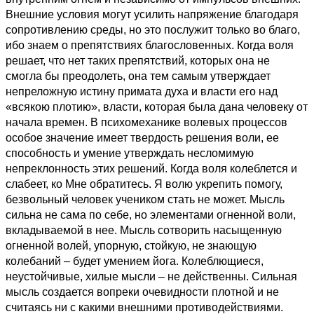
Внешние условия могут усилить напряжение благодаря
сопротивлению среды, но это послужит только во благо,
ибо знаем о препятствиях благословенных. Когда воля
решает, что нет таких препятствий, которых она не
смогла бы преодолеть, она тем самым утверждает
непреложную истину примата духа и власти его над
«всякою плотию», власти, которая была дана человеку от
начала времен. В психомеханике волевых процессов
особое значение имеет твердость решения воли, ее
способность и умение утверждать несломимую
непреклонность этих решений. Когда воля колеблется и
слабеет, ко Мне обратитесь. Я волю укрепить помогу,
безвольный человек учеником стать не может. Мысль
сильна не сама по себе, но элементами огненной воли,
вкладываемой в нее. Мысль сотворить насыщенную
огненной волей, упорную, стойкую, не знающую
колебаний – будет умением йога. Колеблющиеся,
неустойчивые, хилые мысли – не действенны. Сильная
мысль создается вопреки очевидности плотной и не
считаясь ни с какими внешними противодействиями.