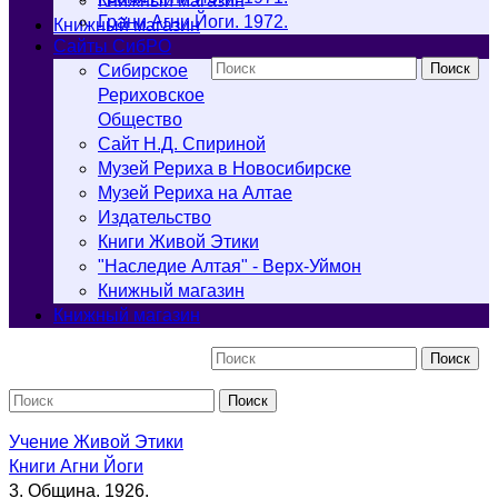
Книжный магазин
Грани Агни Йоги. 1972.
Книжный магазин
Cайты СибРО
Поиск
Сибирское
Рериховское
Общество
Сайт Н.Д. Спириной
Музей Рериха в Новосибирске
Музей Рериха на Алтае
Издательство
Книги Живой Этики
"Наследие Алтая" - Верх-Уймон
Книжный магазин
Книжный магазин
Поиск
Поиск
Учение Живой Этики
Книги Агни Йоги
3. Община. 1926.