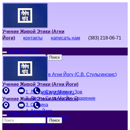
Учение Живой Этики (Агни
Йоги)
контакты
написать нам
(383) 218-06-71
(383) 218-06-71
Поиск
Живая Этика
Введение в Агни Йогу (С.В. Стульгинскис)
Учение Живой Этики (Агни Йоги)
1. Листы Сада Мории. Зов
(383) 218-06-71
2. Листы Сада Мории. Озарение
Учение Живой Этики (Агни Йоги)
3. Община
4. Агни Йога
(383) 218-06-71
5. Беспредельность
Поиск
6. Иерархия