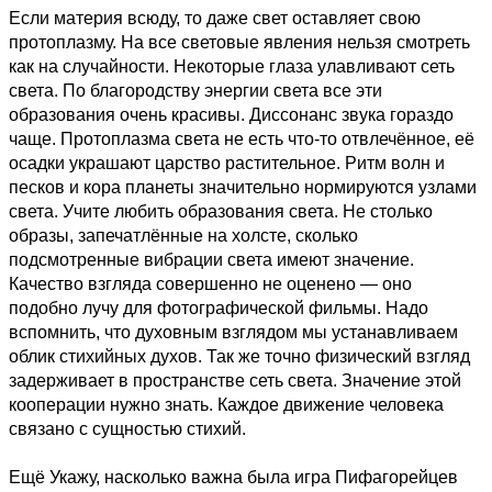
Если материя всюду, то даже свет оставляет свою
протоплазму. На все световые явления нельзя смотреть
как на случайности. Некоторые глаза улавливают сеть
света. По благородству энергии света все эти
образования очень красивы. Диссонанс звука гораздо
чаще. Протоплазма света не есть что-то отвлечённое, её
осадки украшают царство растительное. Ритм волн и
песков и кора планеты значительно нормируются узлами
света. Учите любить образования света. Не столько
образы, запечатлённые на холсте, сколько
подсмотренные вибрации света имеют значение.
Качество взгляда совершенно не оценено — оно
подобно лучу для фотографической фильмы. Надо
вспомнить, что духовным взглядом мы устанавливаем
облик стихийных духов. Так же точно физический взгляд
задерживает в пространстве сеть света. Значение этой
кооперации нужно знать. Каждое движение человека
связано с сущностью стихий.
Ещё Укажу, насколько важна была игра Пифагорейцев